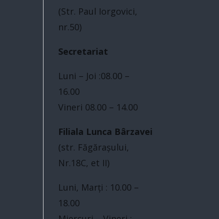
(Str. Paul Iorgovici,
nr.50)
Secretariat
Luni – Joi :08.00 –
16.00
Vineri 08.00 – 14.00
Filiala Lunca Bârzavei
(str. Făgărașului,
Nr.18C, et II)
Luni, Marți : 10.00 –
18.00
Miercuri – Vineri :