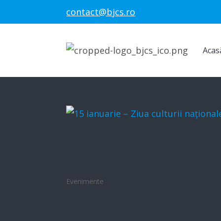
contact@bjcs.ro
Acas
15 ianuarie – Ziua c
Eminescu
Evenimente