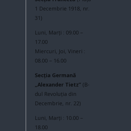
1 Decembrie 1918, nr.
31)
Luni, Marți : 09.00 –
17.00
Miercuri, Joi, Vineri :
08.00 – 16.00
Secția Germană
„Alexander Tietz”
(B-
dul Revoluţia din
Decembrie, nr. 22)
Luni, Marți : 10.00 –
18.00