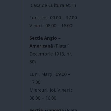
,Casa de Cultura et. II)
Luni -Joi : 09.00 – 17.00
Vineri : 08.00 – 16.00
Secția Anglo –
Americană
(Piaţa 1
Decembrie 1918, nr.
30)
Luni, Marți : 09.00 –
17.00
Miercuri, Joi, Vineri :
08.00 – 16.00
Secția Franceză
(Piaţa