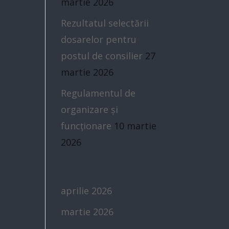
martie 2026
Rezultatul selectării
dosarelor pentru
postul de consilier
27
martie 2026
Regulamentul de
organizare și
funcționare
10 martie
2026
Arhivă pagini
aprilie 2026
martie 2026