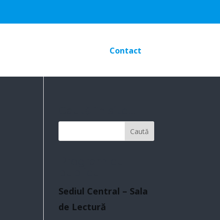
Contact
Caută în site…
Program cu
publicul
Sediul Central – Sala
de Lectură