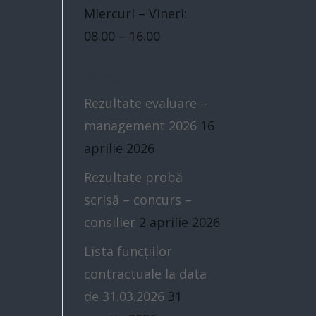
Miercuri – Vineri:
08.00 – 16.00
Blog
Rezultate evaluare –
management 2026
16
aprilie 2026
Rezultate probă
scrisă – concurs –
consilier
2 aprilie 2026
Lista funcțiilor
contractuale la data
de 31.03.2026
31