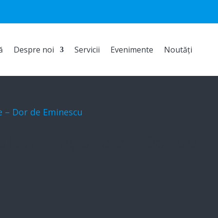
ă
Despre noi
Servicii
Evenimente
Noutăți
ulturii naționale – Dor de