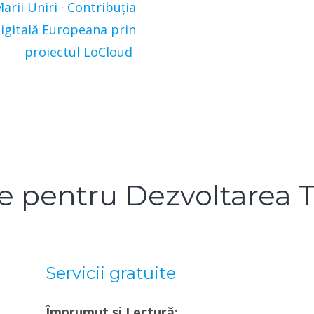
rii Uniri · Contribuția
igitală Europeana prin
proiectul LoCloud
e pentru Dezvoltarea 
Servicii gratuite
Împrumut și Lectură: