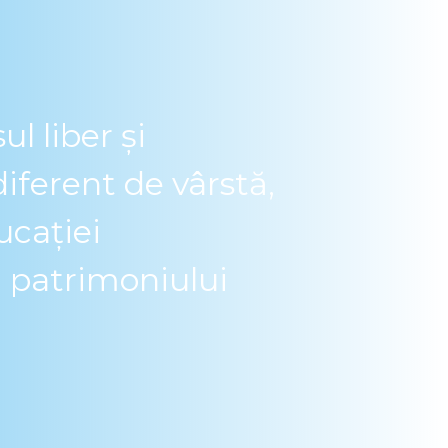
 liber și
diferent de vârstă,
ucației
i patrimoniului