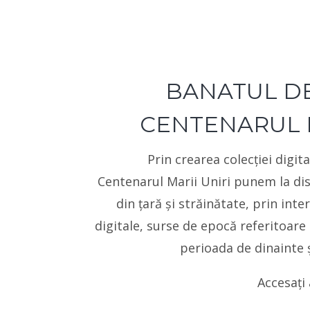
BANATUL D
CENTENARUL M
Prin crearea colecției digi
Centenarul Marii Uniri punem la disp
din ţară şi străinătate, prin int
digitale, surse de epocă referitoare
perioada de dinainte 
Accesați