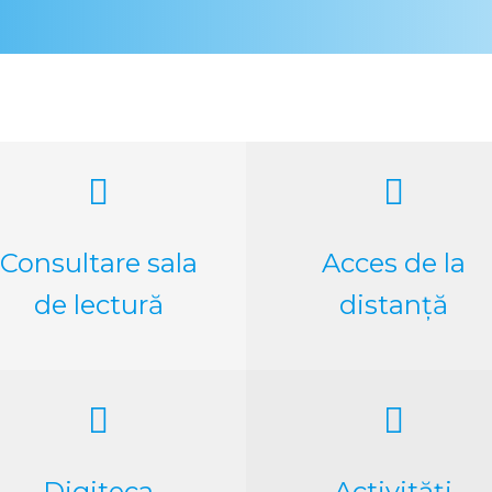


Consultare sala
Acces de la
de lectură
distanță


Digiteca
Activități