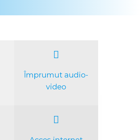

Împrumut audio-
video

Acces internet