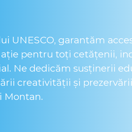
ui UNESCO, garantăm accesul
ație pentru toți cetățenii, in
ial. Ne dedicăm susținerii ed
ii creativității și prezervări
ui Montan.