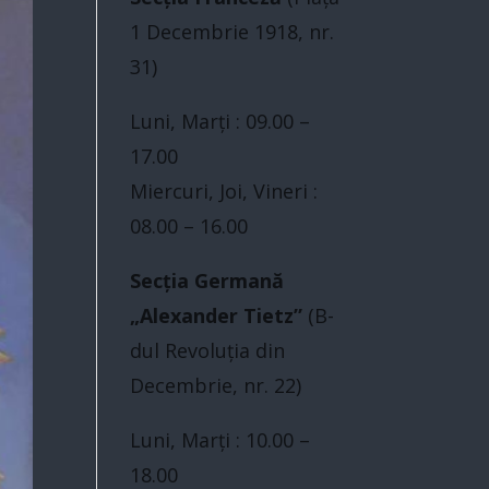
1 Decembrie 1918, nr.
31)
Luni, Marți : 09.00 –
17.00
Miercuri, Joi, Vineri :
08.00 – 16.00
Secția Germană
„Alexander Tietz”
(B-
dul Revoluţia din
Decembrie, nr. 22)
Luni, Marți : 10.00 –
18.00