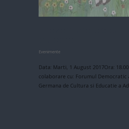
Prezentare de cart
culoare“
Evenimente
Data: Marti, 1 August 2017Ora: 18.00
colaborare cu: Forumul Democratic a
Germana de Cultura si Educatie a Adu