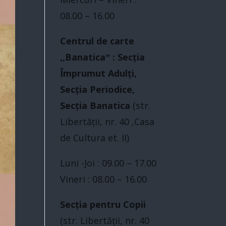
08.00 – 16.00
Centrul de carte
,,Banaticaˮ : Secția
Împrumut Adulți,
Secția Periodice,
Secția Banatica
(str.
Libertăţii, nr. 40 ,Casa
de Cultura et. II)
Luni -Joi : 09.00 – 17.00
Vineri : 08.00 – 16.00
Secția pentru Copii
(str. Libertăţii, nr. 40