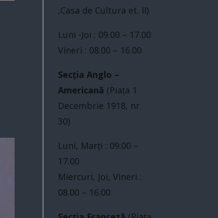
,Casa de Cultura et. II)
ni
Luni -Joi : 09.00 – 17.00
Vineri : 08.00 – 16.00
Secția Anglo –
Americană
(Piaţa 1
Decembrie 1918, nr.
30)
Luni, Marți : 09.00 –
17.00
Miercuri, Joi, Vineri :
08.00 – 16.00
Secția Franceză
(Piaţa