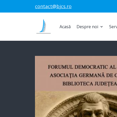
contact@bjcs.ro
Acasă
Despre noi
Serv