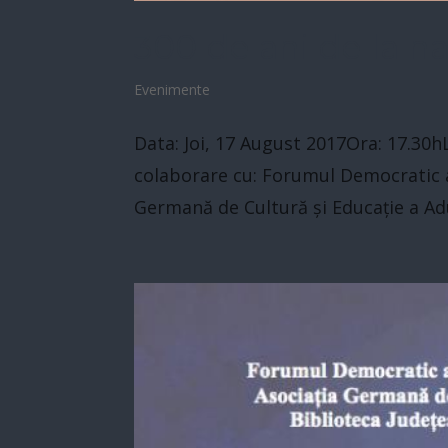
300 de ani de la na
Evenimente
Data: Joi, 17 August 2017Ora: 17.30h
colaborare cu: Forumul Democratic al
Germană de Cultură și Educație a Adulț