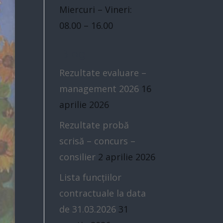
Miercuri – Vineri:
08.00 – 16.00
Blog
Rezultate evaluare –
management 2026
16
aprilie 2026
Rezultate probă
scrisă – concurs –
consilier
2 aprilie 2026
Lista funcțiilor
contractuale la data
de 31.03.2026
31