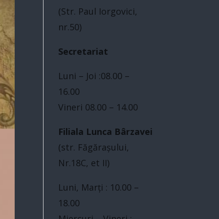
(Str. Paul Iorgovici,
nr.50)
Secretariat
Luni – Joi :08.00 –
16.00
Vineri 08.00 – 14.00
Filiala Lunca Bârzavei
(str. Făgărașului,
Nr.18C, et II)
Luni, Marți : 10.00 –
18.00
Miercuri – Vineri :