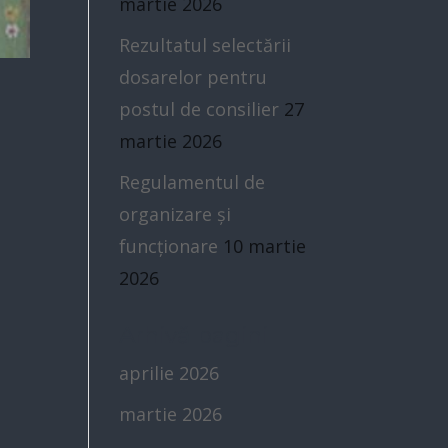
martie 2026
Rezultatul selectării
dosarelor pentru
e
postul de consilier
27
martie 2026
Regulamentul de
organizare și
funcționare
10 martie
2026
Arhivă pagini
aprilie 2026
martie 2026