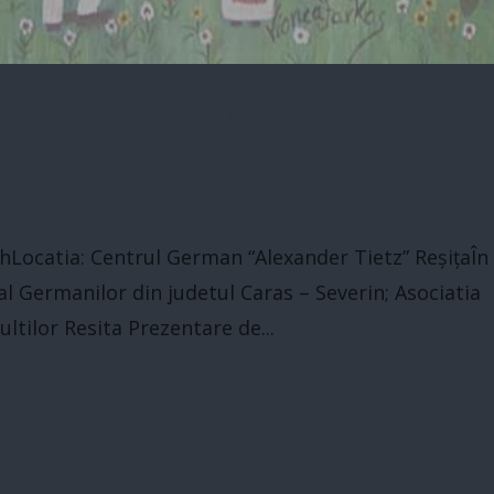
e: „Matematica tonurilor d
hLocatia: Centrul German “Alexander Tietz” ReșițaÎn
l Germanilor din judetul Caras – Severin; Asociatia
ltilor Resita Prezentare de...