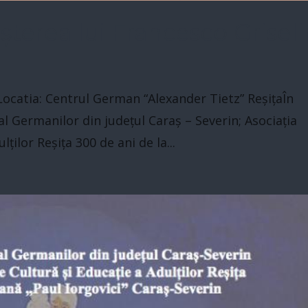
șterea lui Francesco Griseli
Locatia: Centrul German “Alexander Tietz” ReșițaÎn
 Germanilor din județul Caraș – Severin; Asociația
ilor Reșița 300 de ani de la...