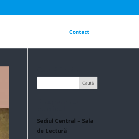
Contact
Caută în site…
Program cu
publicul
Sediul Central – Sala
de Lectură