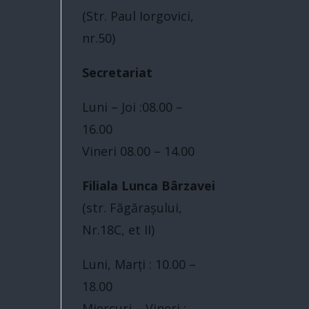
(Str. Paul Iorgovici,
nr.50)
Secretariat
Luni – Joi :08.00 –
16.00
Vineri 08.00 – 14.00
Filiala Lunca Bârzavei
(str. Făgărașului,
Nr.18C, et II)
Luni, Marți : 10.00 –
18.00
Miercuri – Vineri :