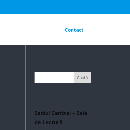
Contact
Caută în site…
Program cu
publicul
Sediul Central – Sala
de Lectură