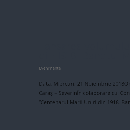
Lansarea volumului
din 1918. Banatul 
Evenimente
Data: Miercuri, 21 Noiembrie 2018Ora
Caraș – SeverinÎn colaborare cu: Con
“Centenarul Marii Uniri din 1918. Ban