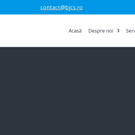
contact@bjcs.ro
Acasă
Despre noi
Serv