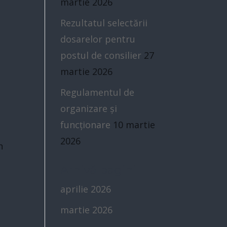
martie 2026
Rezultatul selectării
dosarelor pentru
postul de consilier
27
martie 2026
Regulamentul de
organizare și
funcționare
10 martie
2026
n
Arhivă pagini
aprilie 2026
martie 2026