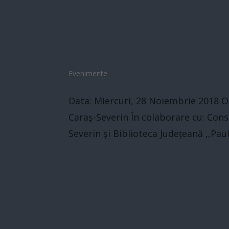
Lansare de carte :
Caransebeş şi evid
Marele Război” de
Evenimente
Data: Miercuri, 28 Noiembrie 2018 Ora
Caraș-Severin În colaborare cu: Consi
Severin și Biblioteca Județeană ,,Paul