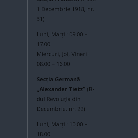
1 Decembrie 1918, nr.
31)
Luni, Marți : 09.00 –
17.00
Miercuri, Joi, Vineri :
08.00 – 16.00
Secția Germană
„Alexander Tietz”
(B-
dul Revoluţia din
Decembrie, nr. 22)
Luni, Marți : 10.00 –
18.00