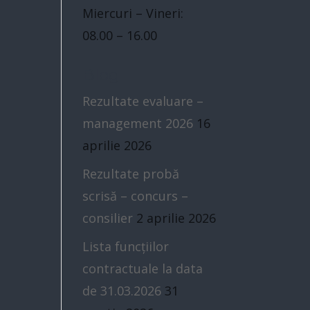
Miercuri – Vineri:
08.00 – 16.00
Blog
Rezultate evaluare –
management 2026
16
aprilie 2026
Rezultate probă
scrisă – concurs –
consilier
2 aprilie 2026
Lista funcțiilor
contractuale la data
de 31.03.2026
31