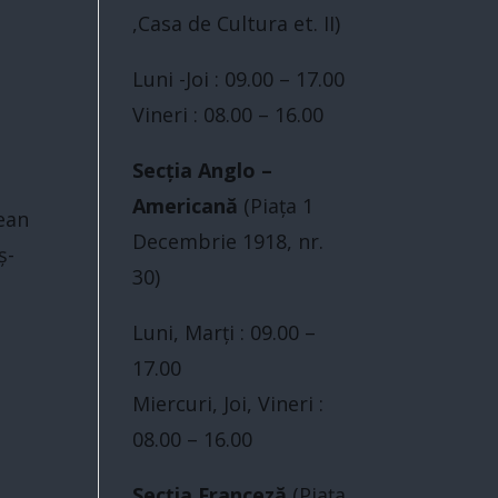
,Casa de Cultura et. II)
Luni -Joi : 09.00 – 17.00
Vineri : 08.00 – 16.00
Secția Anglo –
Americană
(Piaţa 1
țean
Decembrie 1918, nr.
ș-
30)
Luni, Marți : 09.00 –
17.00
Miercuri, Joi, Vineri :
08.00 – 16.00
Secția Franceză
(Piaţa