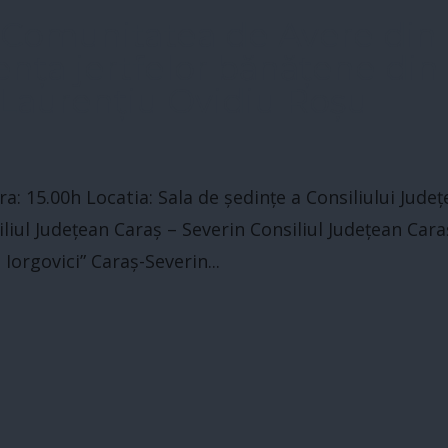
 „Comunitatea de Avere din
enţa jertfelor bănăţene din
 Laurențiu Ovidiu Roșu
: 15.00h Locatia: Sala de ședințe a Consiliului Jude
liul Județean Caraș – Severin Consiliul Județean Cara
 Iorgovici” Caraș-Severin...