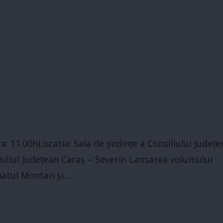
 – “Centenarul Marii Uniri
Montan și Voivodina”
: 11.00hLocatia: Sala de ședințe a Consiliului Județe
siliul Județean Caraș – Severin Lansarea volumului
atul Montan și...