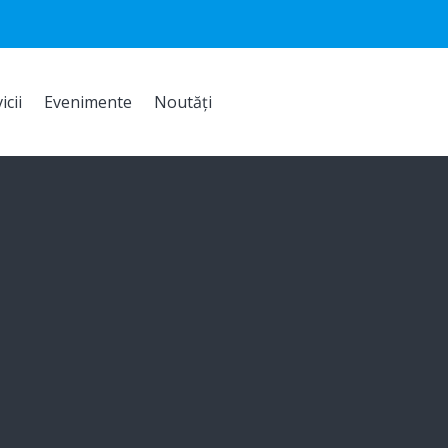
icii
Evenimente
Noutăți