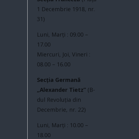
1 Decembrie 1918, nr.
31)
Luni, Marți : 09.00 –
17.00
Miercuri, Joi, Vineri :
08.00 – 16.00
Secția Germană
„Alexander Tietz”
(B-
dul Revoluţia din
Decembrie, nr. 22)
Luni, Marți : 10.00 –
18.00