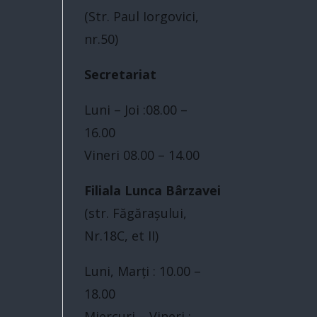
(Str. Paul Iorgovici,
nr.50)
Secretariat
Luni – Joi :08.00 –
16.00
Vineri 08.00 – 14.00
Filiala Lunca Bârzavei
(str. Făgărașului,
Nr.18C, et II)
Luni, Marți : 10.00 –
18.00
Miercuri – Vineri :