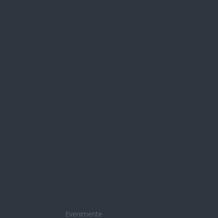
Banatul de Munte l
Evenimente