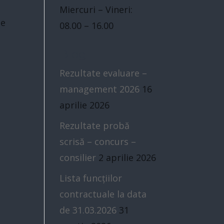
Miercuri – Vineri:
de
08.00 – 16.00
Blog
Rezultate evaluare –
management 2026
16
aprilie 2026
Rezultate probă
scrisă – concurs –
consilier
2 aprilie 2026
Lista funcțiilor
contractuale la data
de 31.03.2026
31