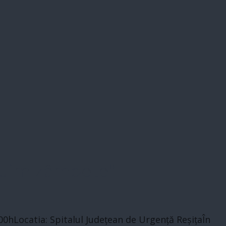
ăruim zâmbete”
00hLocatia: Spitalul Județean de Urgență ReșițaÎn