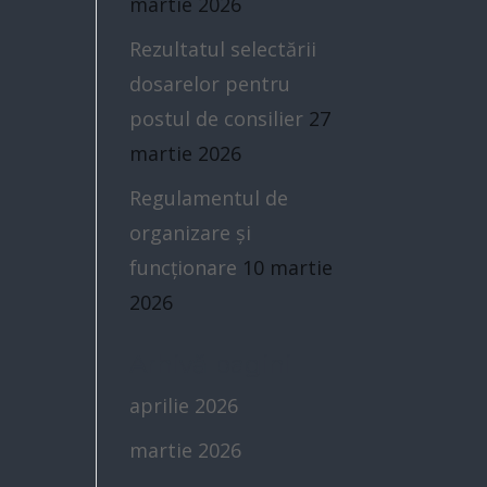
martie 2026
Rezultatul selectării
dosarelor pentru
postul de consilier
27
martie 2026
Regulamentul de
organizare și
funcționare
10 martie
2026
Arhivă pagini
aprilie 2026
martie 2026