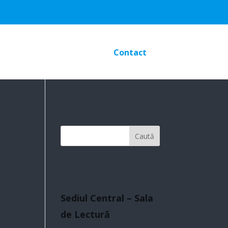
Contact
Caută în site…
Program cu
publicul
Sediul Central – Sala
de Lectură