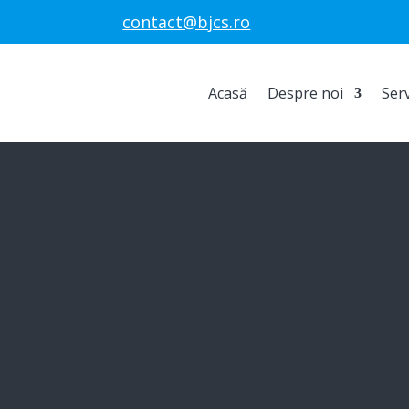
contact@bjcs.ro
Acasă
Despre noi
Serv