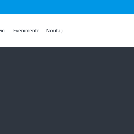
icii
Evenimente
Noutăți