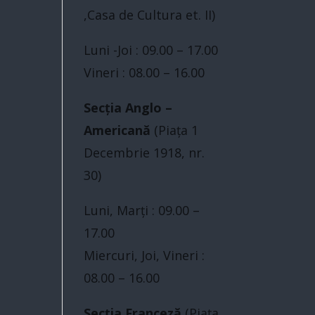
,Casa de Cultura et. II)
Luni -Joi : 09.00 – 17.00
Vineri : 08.00 – 16.00
Secția Anglo –
Americană
(Piaţa 1
Decembrie 1918, nr.
30)
Luni, Marți : 09.00 –
17.00
Miercuri, Joi, Vineri :
08.00 – 16.00
Secția Franceză
(Piaţa