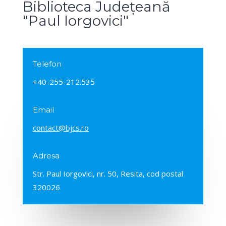
Biblioteca Județeană
"Paul Iorgovici"
Telefon
+40-255-212.535
Email
contact@bjcs.ro
Adresa
Str. Paul Iorgovici, nr. 50, Resita, cod postal
320026