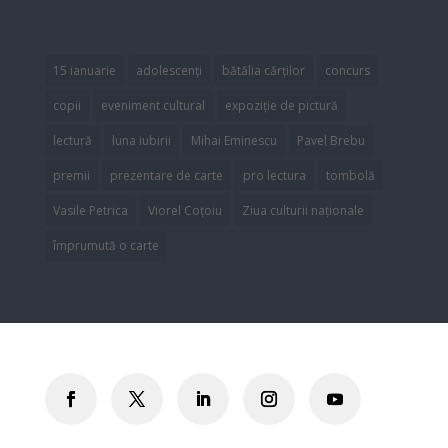
Etichete
15 ianuarie
adolescenți
bătălia cărților
concurs
copii
eveniment cultural
expoziție de pictură
lectură
luna iubirii
Mihai Eminescu
Pavel Brebu
premii
prezentare de carte
pro lectura
tombolă
Vasile Petrica
Viorel Coțoiu
Ziua culturii naționale
împrumută o carte