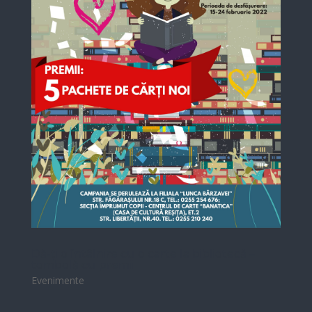
Dă-ți o întâlnire cu o carte la bibliotecă –
tombolă cu premii
Evenimente