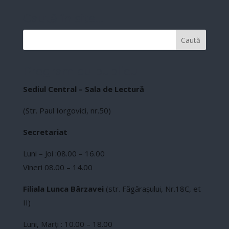
Caută în site…
Program cu publicul
Sediul Central – Sala de Lectură
(Str. Paul Iorgovici, nr.50)
Secretariat
Luni – Joi :08.00 – 16.00
Vineri 08.00 – 14.00
Filiala Lunca Bârzavei
(str. Făgărașului, Nr.18C, et
II)
Luni, Marți : 10.00 – 18.00