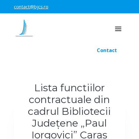
contact@bjcs.ro
Contact
Lista functiilor
contractuale din
cadrul Bibliotecii
Județene „Paul
Iorgovici” Caraș