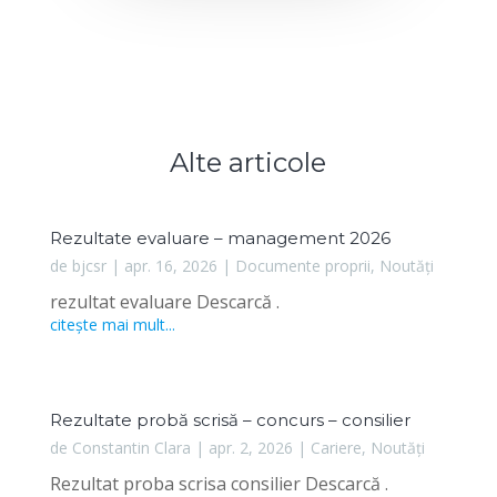
Alte articole
Rezultate evaluare – management 2026
de
bjcsr
|
apr. 16, 2026
|
Documente proprii
,
Noutăți
rezultat evaluare Descarcă .
citește mai mult...
Rezultate probă scrisă – concurs – consilier
de
Constantin Clara
|
apr. 2, 2026
|
Cariere
,
Noutăți
Rezultat proba scrisa consilier Descarcă .