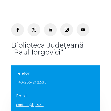
Biblioteca Județeană
"Paul Iorgovici"
Telefon
+40-255-212.535
Email
contact@bjcs.ro