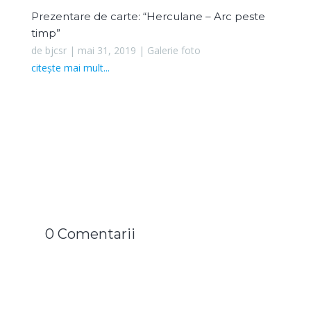
Prezentare de carte: “Herculane – Arc peste
timp”
de
bjcsr
|
mai 31, 2019
|
Galerie foto
citește mai mult...
0 Comentarii