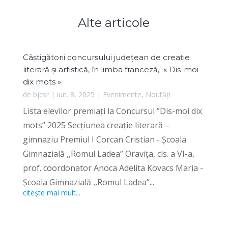
Alte articole
Câștigătorii concursului județean de creație
literară și artistică, în limba franceză, « Dis-moi
dix mots »
de
bjcsr
|
iun. 8, 2025
|
Evenimente
,
Noutăți
Lista elevilor premiați la Concursul ”Dis-moi dix
mots” 2025 Secțiunea creație literară –
gimnaziu Premiul I Corcan Cristian - Școala
Gimnazială ,,Romul Ladea’’ Oravița, cls. a VI-a,
prof. coordonator Anoca Adelita Kovacs Maria -
Școala Gimnazială ,,Romul Ladea’’...
citește mai mult...