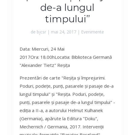
de-a lungul
timpului”
de
bjcsr
|
mai 24, 2017
|
Evenimente
Data: Miercuri, 24 Mai
2017Ora: 18.00hLocatia: Biblioteca Germană
"Alexander Tietz" Reșița
Prezentări de carte "Reșița și împrejurimi.
Poduri, podețe, punți, pasarele și pasaje de-a
lungul timpului" și "Reșița. Poduri, podețe,
punți, pasarele și pasaje de-a lungul timpului" -
ediția a II-a, a autorului Helmut Kulhanek
(Germania), apărute la Editura "Doku",
Mechernich / Germania, 2017. Intervenții
muzicale: formațiile "Banater Bergland"