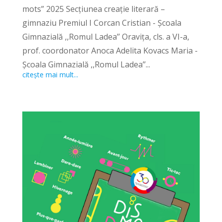
mots” 2025 Secțiunea creație literară –
gimnaziu Premiul I Corcan Cristian - Școala
Gimnazială ,,Romul Ladea’’ Oravița, cls. a VI-a,
prof. coordonator Anoca Adelita Kovacs Maria -
Școala Gimnazială ,,Romul Ladea’’...
citește mai mult...