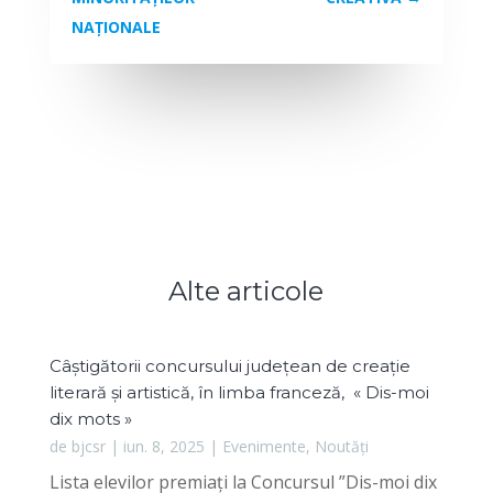
NAȚIONALE
Alte articole
Câștigătorii concursului județean de creație
literară și artistică, în limba franceză, « Dis-moi
dix mots »
de
bjcsr
|
iun. 8, 2025
|
Evenimente
,
Noutăți
Lista elevilor premiați la Concursul ”Dis-moi dix