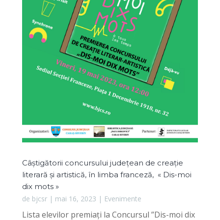
Câștigătorii concursului județean de creație
literară și artistică, în limba franceză, « Dis-moi
dix mots »
de
bjcsr
|
mai 16, 2023
|
Evenimente
Lista elevilor premiați la Concursul ”Dis-moi dix