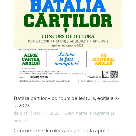
Bătălia cărților – concurs de lectură, ediția a X-
a, 2023
de
bjcsr
|
apr. 17, 2023
|
Evenimente
,
Programe și
proiecte
Concursul se derulează în perioada aprilie –