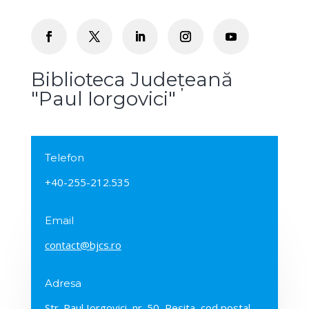
Biblioteca Județeană
"Paul Iorgovici"
Telefon
+40-255-212.535
Email
contact@bjcs.ro
Adresa
Str. Paul Iorgovici, nr. 50, Resita, cod postal