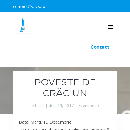
contact@bjcs.ro
Contact
POVESTE DE
CRĂCIUN
de
bjcsr
|
dec. 19, 2017
|
Evenimente
Data: Marti, 19 Decembrie
2017Ora: 14.00hLocatia: Biblioteca Județeană