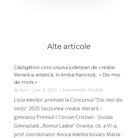
Alte articole
Câștigătorii concursului județean de creație
literară și artistică, în limba franceză, « Dis-moi
dix mots »
de
bjcsr
|
iun. 8, 2025
|
Evenimente
,
Noutăți
Lista elevilor premiați la Concursul ”Dis-moi dix
mots” 2025 Secțiunea creație literară –
gimnaziu Premiul I Corcan Cristian - Școala
Gimnazială ,,Romul Ladea’’ Oravița, cls. a VI-a,
prof. coordonator Anoca Adelita Kovacs Maria -