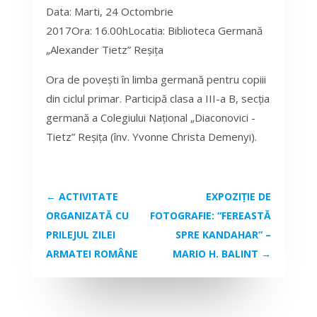
Data: Marti, 24 Octombrie
2017Ora: 16.00hLocatia: Biblioteca Germană
„Alexander Tietz” Reşiţa
Ora de povești în limba germană pentru copiii
din ciclul primar. Participă clasa a III-a B, secția
germană a Colegiului Național „Diaconovici -
Tietz” Reşiţa (înv. Yvonne Christa Demenyi).
←
ACTIVITATE
EXPOZIȚIE DE
ORGANIZATĂ CU
FOTOGRAFIE: “FEREASTĂ
PRILEJUL ZILEI
SPRE KANDAHAR” –
ARMATEI ROMÂNE
MARIO H. BALINT
→