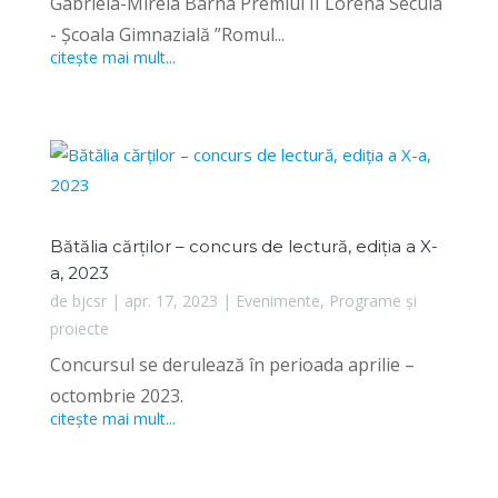
Gabriela-Mirela Barna Premiul II Lorena Secula
- Școala Gimnazială ”Romul...
citește mai mult...
Bătălia cărților – concurs de lectură, ediția a X-
a, 2023
de
bjcsr
|
apr. 17, 2023
|
Evenimente
,
Programe și
proiecte
Concursul se derulează în perioada aprilie –
octombrie 2023.
citește mai mult...