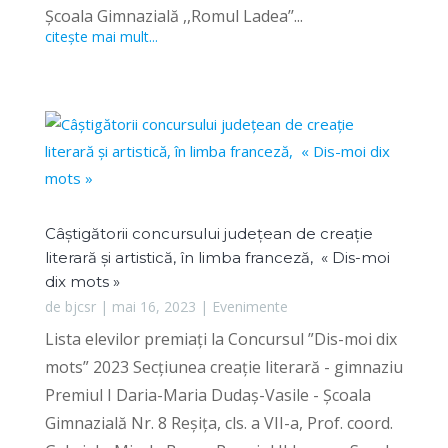
Școala Gimnazială ,,Romul Ladea’’...
citește mai mult...
Câștigătorii concursului județean de creație
literară și artistică, în limba franceză, « Dis-moi
dix mots »
de
bjcsr
|
mai 16, 2023
|
Evenimente
Lista elevilor premiați la Concursul ”Dis-moi dix
mots” 2023 Secțiunea creație literară - gimnaziu
Premiul I Daria-Maria Dudaș-Vasile - Școala
Gimnazială Nr. 8 Reșița, cls. a VII-a, Prof. coord.