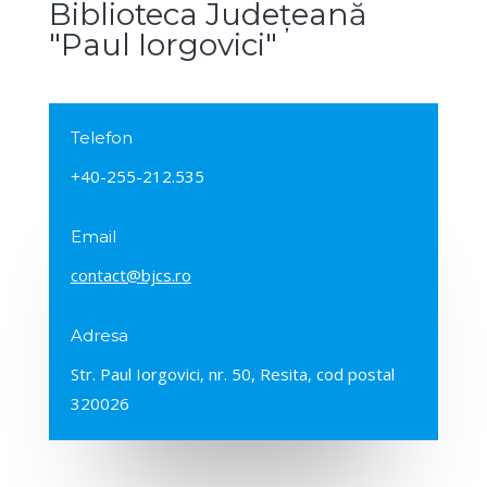
Biblioteca Județeană
"Paul Iorgovici"
Telefon
+40-255-212.535
Email
contact@bjcs.ro
Adresa
Str. Paul Iorgovici, nr. 50, Resita, cod postal
320026