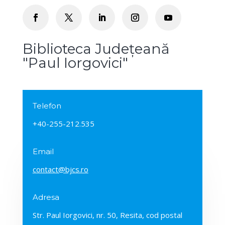
Biblioteca Județeană
"Paul Iorgovici"
Telefon
+40-255-212.535
Email
contact@bjcs.ro
Adresa
Str. Paul Iorgovici, nr. 50, Resita, cod postal