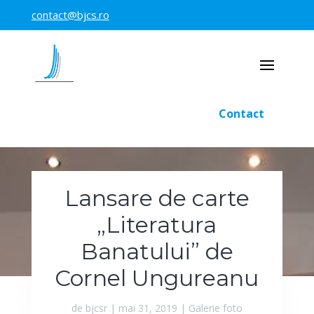
contact@bjcs.ro
Contact
Lansare de carte
„Literatura
Banatului” de
Cornel Ungureanu
de
bjcsr
|
mai 31, 2019
|
Galerie foto