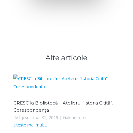
Alte articole
CRESC la Bibliotecă – Atelierul “Istoria Citită”.
Corespondența
de
bjcsr
|
mai 31, 2019
|
Galerie foto
citește mai mult...