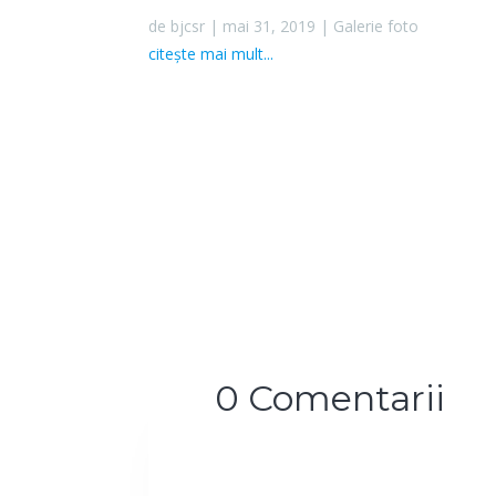
de
bjcsr
|
mai 31, 2019
|
Galerie foto
citește mai mult...
0 Comentarii