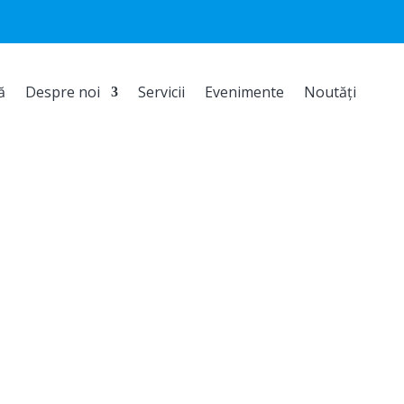
ă
Despre noi
Servicii
Evenimente
Noutăți