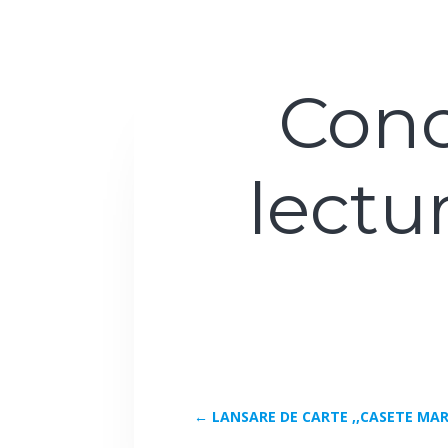
Conc
lectur
←
LANSARE DE CARTE ,,CASETE MA