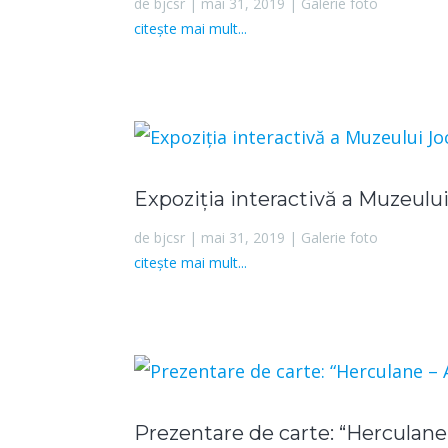
de
bjcsr
|
mai 31, 2019
|
Galerie foto
citește mai mult...
Expoziția interactivă a Muzeulu
de
bjcsr
|
mai 31, 2019
|
Galerie foto
citește mai mult...
Prezentare de carte: “Herculane