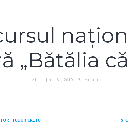
ursul naţion
ă „Bătălia că
de
bjcsr
|
mai 31, 2019
|
Galerie foto
RTOR” TUDOR CRETU
5 I