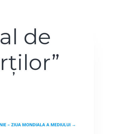
al de
rţilor”
UNIE – ZIUA MONDIALA A MEDIULUI
→