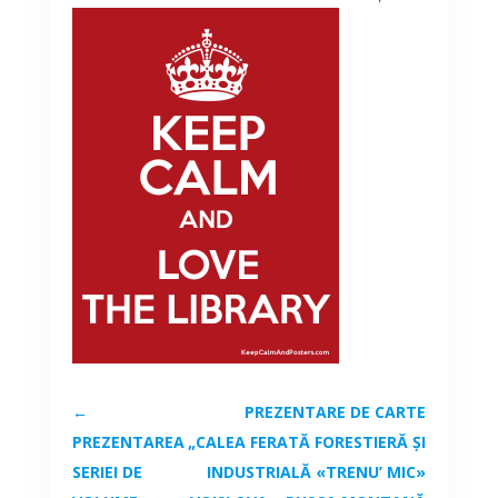
←
PREZENTARE DE CARTE
PREZENTAREA
„CALEA FERATĂ FORESTIERĂ ȘI
SERIEI DE
INDUSTRIALĂ «TRENU’ MIC»