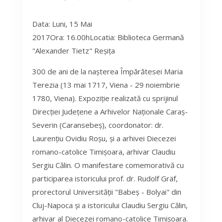
Data: Luni, 15 Mai
2017Ora: 16.00hLocatia: Biblioteca Germană
"Alexander Tietz" Reșița
300 de ani de la nașterea Împărătesei Maria
Terezia (13 mai 1717, Viena - 29 noiembrie
1780, Viena). Expoziție realizată cu sprijinul
Direcției Județene a Arhivelor Naționale Caraș-
Severin (Caransebeș), coordonator: dr.
Laurențiu Ovidiu Roșu, și a arhivei Diecezei
romano-catolice Timișoara, arhivar Claudiu
Sergiu Călin. O manifestare comemorativă cu
participarea istoricului prof. dr. Rudolf Gräf,
prorectorul Universității "Babeș - Bolyai" din
Cluj-Napoca și a istoricului Claudiu Sergiu Călin,
arhivar al Diecezei romano-catolice Timișoara.