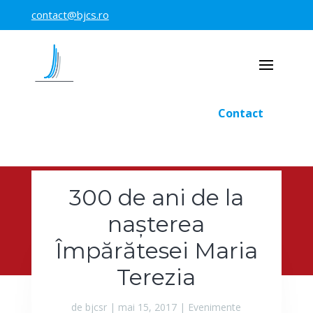
contact@bjcs.ro
Contact
300 de ani de la
nașterea
Împărătesei Maria
Terezia
de
bjcsr
|
mai 15, 2017
|
Evenimente