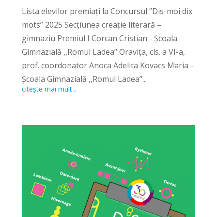
Lista elevilor premiați la Concursul ”Dis-moi dix
mots” 2025 Secțiunea creație literară –
gimnaziu Premiul I Corcan Cristian - Școala
Gimnazială ,,Romul Ladea’’ Oravița, cls. a VI-a,
prof. coordonator Anoca Adelita Kovacs Maria -
Școala Gimnazială ,,Romul Ladea’’...
citește mai mult...