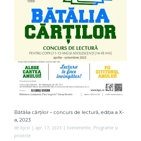
Bătălia cărților – concurs de lectură, ediția a X-
a, 2023
de
bjcsr
|
apr. 17, 2023
|
Evenimente
,
Programe și
proiecte