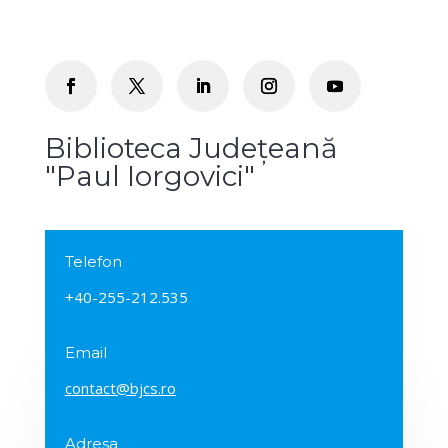
Biblioteca Județeană
"Paul Iorgovici"
Telefon
+40-255-212.535
Email
contact@bjcs.ro
Adresa