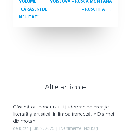
VOLUME
VOISLOVA – RUSCA MONTANĂ
“CĂRĂȘENI DE
– RUSCHIȚA”
→
NEUITAT”
Alte articole
Câștigătorii concursului județean de creație
literară și artistică, în limba franceză, « Dis-moi
dix mots »
de
bjcsr
|
iun. 8, 2025
|
Evenimente
,
Noutăți