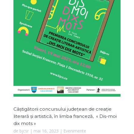
Câștigătorii concursului județean de creație
literară și artistică, în limba franceză, « Dis-moi
dix mots »
de
bjcsr
|
mai 16, 2023
|
Evenimente